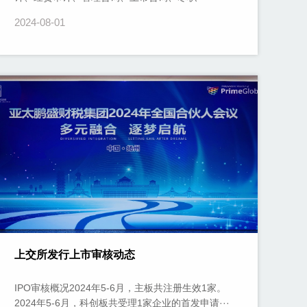
2024-08-01
上交所发行上市审核动态
IPO审核概况2024年5-6月，主板共注册生效1家。
2024年5-6月，科创板共受理1家企业的首发申请···