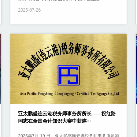
2025-07-26
亚太鹏盛连云港税务师事务所所长——祝红路
同志在全国会计知识大赛中获连···
2025年7月 19 日，亚太鹏盛连云港税务师事务所参加