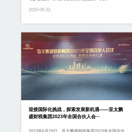
2025-06-22
迎接国际化挑战，探索发展新机遇——亚太鹏
盛财税集团2023年全国合伙人会···
2023年6月29日，亚太鹏盛财税集团2023年全国合伙