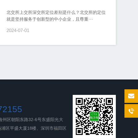
北交所上交所深交所定位差别是什么？北交所的定位
就是坚持服务于创新型的中小企业，且尊重···
2024-07-01
72155
州区朝阳东路32-6号东盛阳光大
杨浦区平盛大厦18楼、深圳市福田区