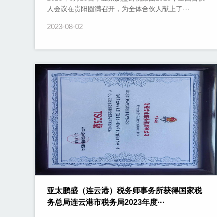
人会议在贵阳圆满召开，为全体合伙人献上了···
2023-08-02
亚太鹏盛（连云港）税务师事务所获得国家税
务总局连云港市税务局2023年度···