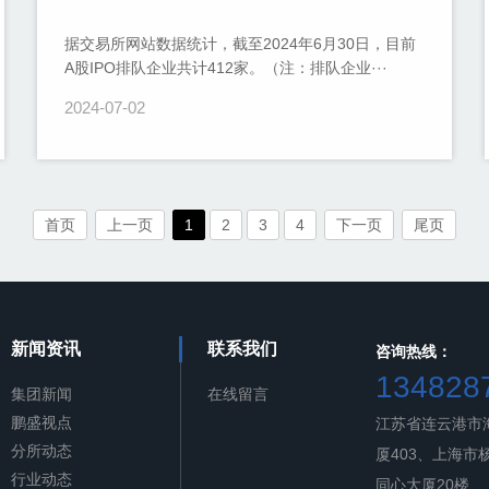
据交易所网站数据统计，截至2024年6月30日，目前
A股IPO排队企业共计412家。（注：排队企业···
2024-07-02
首页
上一页
1
2
3
4
下一页
尾页
新闻资讯
联系我们
咨询热线：
134828
集团新闻
在线留言
鹏盛视点
江苏省连云港市海
分所动态
厦403、上海市
行业动态
同心大厦20楼