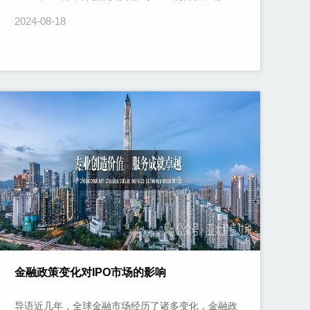
2024-08-18
金融政策变化对IPO市场的影响
导语近几年，全球金融市场经历了诸多变化，金融政